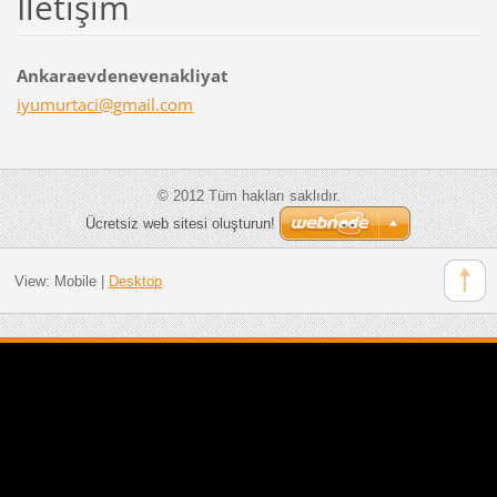
İletişim
Ankaraevdenevenakliyat
iyumurta
ci@gmail
.com
© 2012 Tüm hakları saklıdır.
Ücretsiz web sitesi oluşturun!
View:
Mobile
|
Desktop